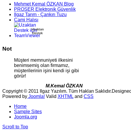
Mehmet Kemal ÖZKAN Blog
PROSER Elektronik Güvenlik
Ilgaz Tarım - Çankırı Tuzu
Cami Halısı
Uzaktan
Destek
Not
M
üşteri memnuniyeti ilkesini
benimsemiş olan firmamız,
müşterilerinin işini kendi işi gibi
görür
!
M.Kemal ÖZKAN
Copyright © 2011 Ilgaz Yazılım. Tüm Hakları Saklıdır.
Designe
Powered by
Joomla!
Valid
XHTML
and
CSS
Home
Sample Sites
Joomla.org
Scroll to Top