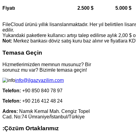
Fiyatı
2.500 $
5.000 $
FileCloud ürünü yıllık lisanslanmaktadır. Her yıl belirtilen lisan
edilir.
Yukarıdaki paketlere kullanıcı artışı talep edilirse aylık 2,00 $ ol
Not:
Merkez bankası döviz satış kuru baz alınır ve fiyatlara KDV
Temasa
Geçin
Hizmetlerimizden memnun musunuz? Bir
sorunuz mu var? Bizimle temasa geçin!
info@ilgazyazilim.com
Telefon:
+90 850 840 78 97
Telefon:
+90 216 412 48 24
Adres:
Namık Kemal Mah. Cengiz Topel
Cad. No:74 Ümraniye/İstanbul/Türkiye
:Çözüm
Ortaklarımız