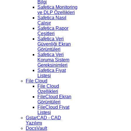
Bilgi
Safetica Monitoring
ve DLP Özellikleri
Safetica Nasıl
Çalışır
Safetica Rapor
Çeşitleri
Safetica Veri
Güvenliği Ekran
Görüntüleri
Safetica Veri
Koruma Sistem
Gereksinimleri
Safetica Fiyat
Listesi
File Cloud
File Cloud
Özellikleri
FileCloud Ekran
Görüntüleri
FileCloud Fiyat
Listesi
GstarCAD - CAD
Yazılımı
DocsVault