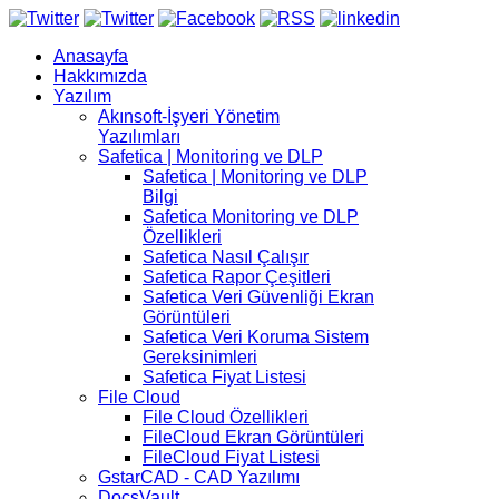
Anasayfa
Hakkımızda
Yazılım
Akınsoft-İşyeri Yönetim
Yazılımları
Safetica | Monitoring ve DLP
Safetica | Monitoring ve DLP
Bilgi
Safetica Monitoring ve DLP
Özellikleri
Safetica Nasıl Çalışır
Safetica Rapor Çeşitleri
Safetica Veri Güvenliği Ekran
Görüntüleri
Safetica Veri Koruma Sistem
Gereksinimleri
Safetica Fiyat Listesi
File Cloud
File Cloud Özellikleri
FileCloud Ekran Görüntüleri
FileCloud Fiyat Listesi
GstarCAD - CAD Yazılımı
DocsVault